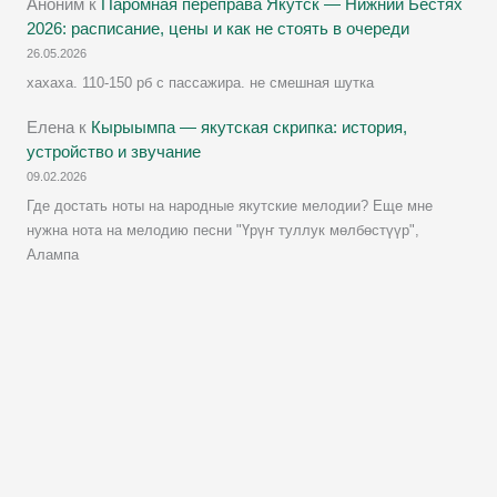
Аноним
к
Паромная переправа Якутск — Нижний Бестях
2026: расписание, цены и как не стоять в очереди
26.05.2026
хахаха. 110-150 рб с пассажира. не смешная шутка
Елена
к
Кырыымпа — якутская скрипка: история,
устройство и звучание
09.02.2026
Где достать ноты на народные якутские мелодии? Еще мне
нужна нота на мелодию песни "Үрүҥ туллук мөлбөстүүр",
Алампа