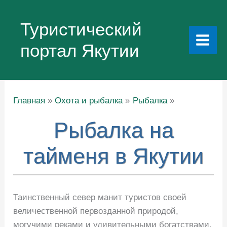
Перейти
к
Туристический
содержимому
портал Якутии
Главная
Охота и рыбалка
Рыбалка
Рыбалка на
тайменя в Якутии
Таинственный север манит туристов своей
величественной первозданной природой,
могучими реками и удивительными богатствами.