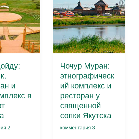
цены
и
советы
2026
ойду:
Чочур Муран:
к,
этнографическ
ан и
ий комплекс и
мплекс в
ресторан у
от
священной
а
сопки Якутска
ия 2
комментария 3