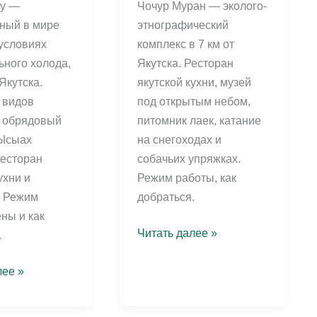
ду —
Чочур Муран — эколого-
ный в мире
этнографический
 условиях
комплекс в 7 км от
ьного холода,
Якутска. Ресторан
 Якутска.
якутской кухни, музей
 видов
под открытым небом,
 обрядовый
питомник лаек, катание
 Ысыах
на снегоходах и
ресторан
собачьих упряжках.
ухни и
Режим работы, как
. Режим
добраться.
ны и как
Чочур
Читать далее »
.
Муран:
этнографический
лее »
комплекс
и