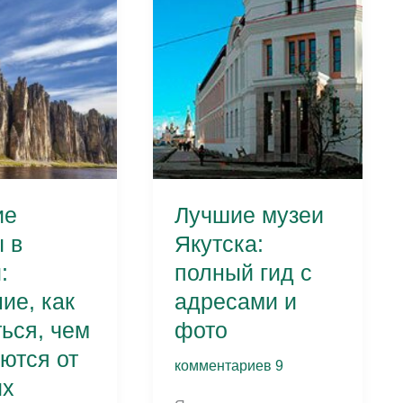
ие
Лучшие музеи
 в
Якутска:
:
полный гид с
ие, как
адресами и
ься, чем
фото
ются от
комментариев 9
их