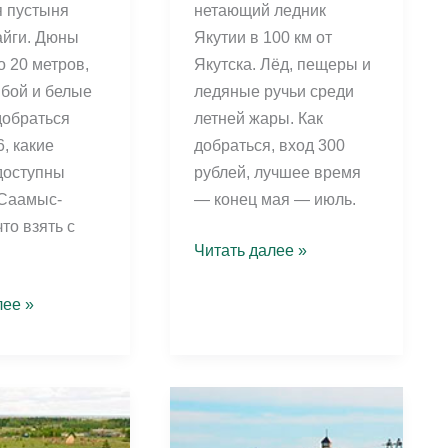
 пустыня
нетающий ледник
айги. Дюны
Якутии в 100 км от
о 20 метров,
Якутска. Лёд, пещеры и
ыбой и белые
ледяные ручьи среди
добраться
летней жары. Как
, какие
добраться, вход 300
доступны
рублей, лучшее время
 Саамыс-
— конец мая — июль.
что взять с
Ледник
Читать далее »
Булуус:
нетающий
лее »
лёд
Якутии
—
как
добраться,