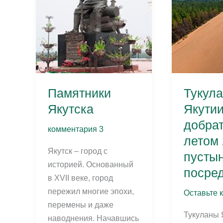
2026
чем
отличаютс
от
Ленских
Памятники
Тукул
Якутска
Якутии
добра
комментария 3
летом
Якутск – город с
пусты
историей. Основанный
посред
в XVII веке, город
пережил многие эпохи,
Оставьте 
перемены и даже
Тукуланы 
наводнения. Начавшись