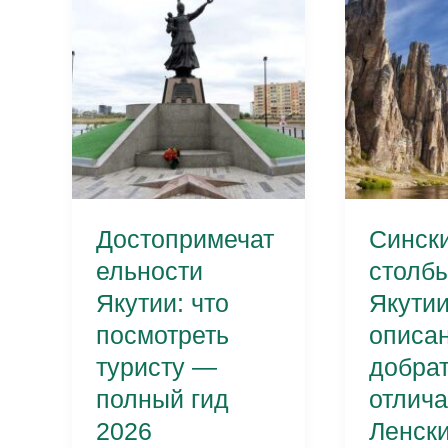
Достопримечат
Синск
ельности
столбы
Якутии: что
Якутии
посмотреть
описан
туристу —
добрат
полный гид
отлича
2026
Ленск