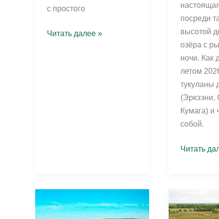
настоящая
с простого
посреди т
высотой д
Памятники
Читать далее »
озёра с р
Якутска
ночи. Как 
летом 2026
тукуланы 
(Эркээни,
Кумага) и 
собой.
Тукуланы
Читать да
Якутии:
как
добраться
летом
2026