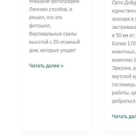
показали фотографии
Орто Дой
Ленских столбов, я
единствен
решил, что это
зоопарк в
фотошоп.
экстремал
Вертикальные скалы
в 50 км от
высотой с 20-этажный
Более 170
дом, которые уходят
животных,
комплекс
Ленские
Читать далее »
Эркээни, 
столбы:
якутской к
как
гостиница
добраться,
работы, це
цены
добраться
2026
и
Орто
Читать да
что
Дойду:
посмотреть
зоопарк,