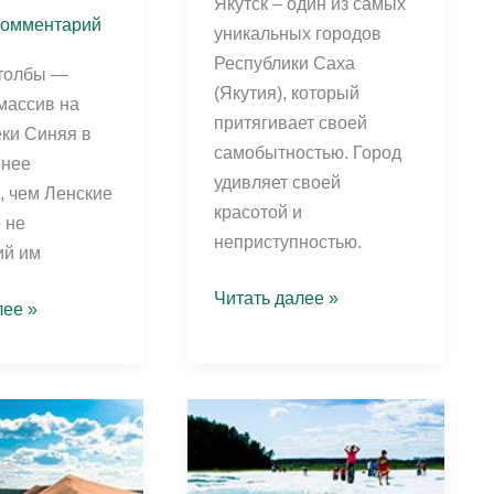
Якутск – один из самых
комментарий
уникальных городов
Республики Саха
столбы —
(Якутия), который
массив на
притягивает своей
еки Синяя в
самобытностью. Город
енее
удивляет своей
, чем Ленские
красотой и
 не
неприступностью.
ий им
Лучшие
Читать далее »
лее »
музеи
Якутска:
полный
гид
с
адресами
,