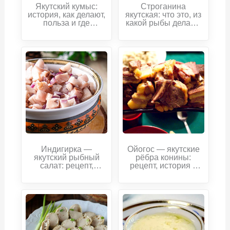
Якутский кумыс:
Строганина
история, как делают,
якутская: что это, из
польза и где
какой рыбы делают,
попробовать
как нарезать и где
попробовать
Индигирка —
Ойогос — якутские
якутский рыбный
рёбра конины:
салат: рецепт,
рецепт, история и
история и секреты
традиции
приготовления