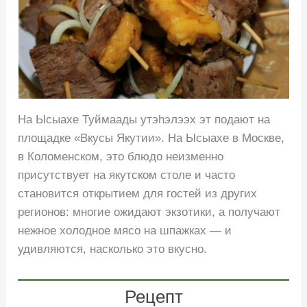
На Ысыахе Туймаады утэhэлээх эт подают на
площадке «Вкусы Якутии». На Ысыахе в Москве,
в Коломенском, это блюдо неизменно
присутствует на якутском столе и часто
становится открытием для гостей из других
регионов: многие ожидают экзотики, а получают
нежное холодное мясо на шпажках — и
удивляются, насколько это вкусно.
Рецепт