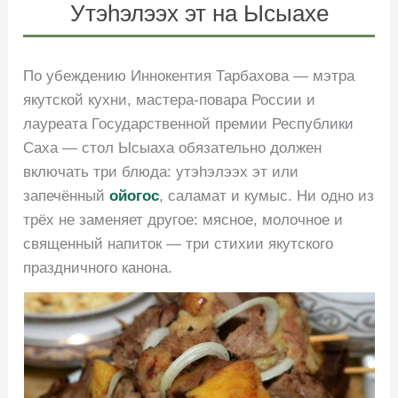
Утэhэлээх эт на Ысыахе
По убеждению Иннокентия Тарбахова — мэтра
якутской кухни, мастера-повара России и
лауреата Государственной премии Республики
Саха — стол Ысыаха обязательно должен
включать три блюда: утэhэлээх эт или
запечённый
ойогос
, саламат и кумыс. Ни одно из
трёх не заменяет другое: мясное, молочное и
священный напиток — три стихии якутского
праздничного канона.