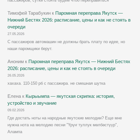
пассажиров, сутки стоять будем чтоб переправиться
Тимофей Тарабукин
к
Паромная переправа Якутск —
Нижний Бестях 2026: расписание, цены и как не стоять в
очереди
27.05.2026
С пассажиров автомашин не должны брать плату по идее, но
наши паромщики берут.
Аноним
к
Паромная переправа Якутск — Нижний Бестях
2026: расписание, цены и как не стоять в очереди
26.05.2026
хахаха. 110-150 рб с пассажира. не смешная шутка
Елена
к
Кырыымпа — якутская скрипка: история,
устройство и звучание
09.02.2026
Где достать ноты на народные якутские мелодии? Еще мне
нужна нота на мелодию песни "Үрүҥ туллук мөлбөстүүр",
Алампа