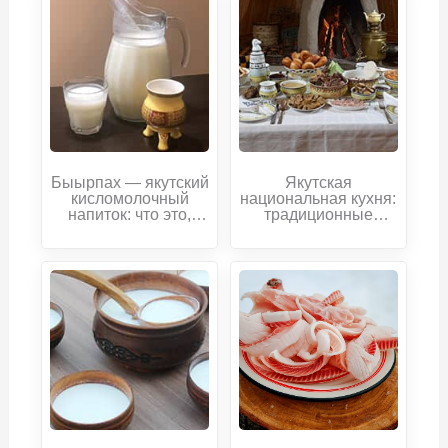
Быырпах — якутский
Якутская
кисломолочный
национальная кухня:
напиток: что это,
традиционные
рецепт и где
блюда народа саха
попробовать