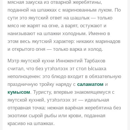
мясная закуска из отварной жеребятины,
поданной на шпажках с маринованным луком. По
сути это якутский ответ на шашлык — только
мясо не жарят на огне, а варят, остужают и
нанизывают на шпажки холодным. Именно в
этом весь якутский характер: никаких маринадов
и открытого огня — только варка и холод.
Мэтр якутской кухни Иннокентий Тарбахов
считал, что без утэhэлээх эт стол Ысыаха
неполноценен: это блюдо входит в обязательную
праздничную тройку наряду с
саламатом
и
кумысом
. Туристу, впервые знакомящемуся с
якутской кухней, утэhэлээх эт — идеальная
отправная точка: нежная варёная жеребятина без
экзотики сырой рыбы или крови, поданная
красиво на шпажках.