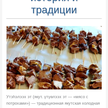
традиции
Утэhэлээх эт (якут. үтүөлээх эт — «мясо с
потрохами») — традиционная якутская холодная