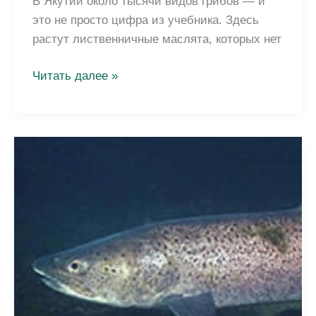
В Якутии около тысячи видов грибов — и
это не просто цифра из учебника. Здесь
растут лиственничные маслята, которых нет
Грибы
Читать далее »
Якутии:
съедобные
и
ядовитые
—
полный
гид