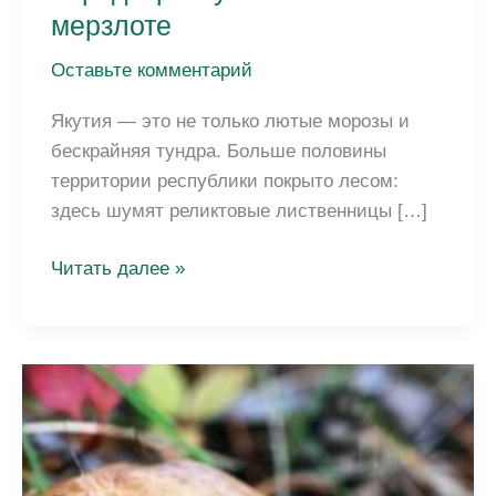
мерзлоте
Оставьте комментарий
Якутия — это не только лютые морозы и
бескрайняя тундра. Больше половины
территории республики покрыто лесом:
здесь шумят реликтовые лиственницы […]
Деревья
Читать далее »
Якутии
—
какие
породы
растут
на
вечной