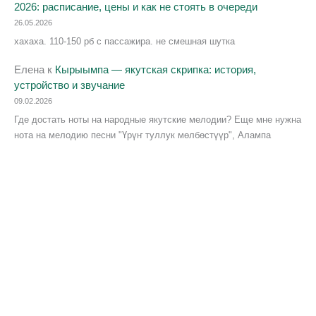
2026: расписание, цены и как не стоять в очереди
26.05.2026
хахаха. 110-150 рб с пассажира. не смешная шутка
Елена
к
Кырыымпа — якутская скрипка: история,
устройство и звучание
09.02.2026
Где достать ноты на народные якутские мелодии? Еще мне нужна
нота на мелодию песни "Үрүҥ туллук мөлбөстүүр", Алампа