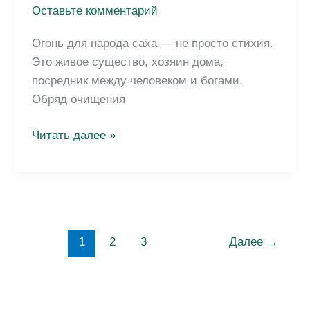
Оставьте комментарий
Огонь для народа саха — не просто стихия.
Это живое существо, хозяин дома,
посредник между человеком и богами.
Обряд очищения
Обряд
Читать далее »
очищения
огнём
у
якутов:
аалыас,
1
2
3
Далее
→
алгыс
и
кормление
огня