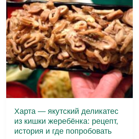
рецепт,
история
и
традиции
Харта — якутский деликатес
из кишки жеребёнка: рецепт,
история и где попробовать