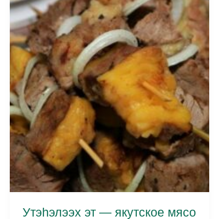
Утэhэлээх эт — якутское мясо