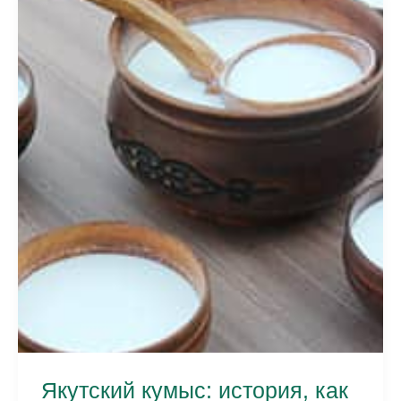
из
какой
рыбы
делают,
как
нарезать
и
где
попробовать
Якутский кумыс: история, как