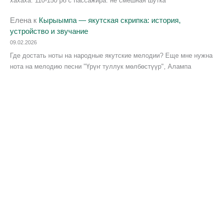
хахаха. 110-150 рб с пассажира. не смешная шутка
Елена
к
Кырыымпа — якутская скрипка: история,
устройство и звучание
09.02.2026
Где достать ноты на народные якутские мелодии? Еще мне нужна
нота на мелодию песни "Үрүҥ туллук мөлбөстүүр", Алампа