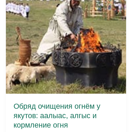
где
попробовать
Обряд очищения огнём у
якутов: аалыас, алгыс и
кормление огня