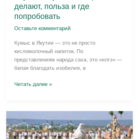
делают, польза и где
попробовать
Оставьте комментарий
Кумыс в Якутии — это не просто
кисломолочный напиток. По
представлениям народа саха, это «илгэ» —
белая благодать изобилия, в
Якутский
Читать далее »
кумыс:
история,
как
делают,
польза
и