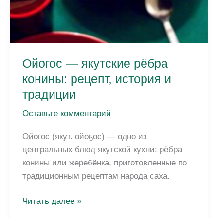
Ойогос — якутские рёбра
конины: рецепт, история и
традиции
Оставьте комментарий
Ойогос (якут. ойоҕос) — одно из
центральных блюд якутской кухни: рёбра
конины или жеребёнка, приготовленные по
традиционным рецептам народа саха.
Ойогос
Читать далее »
—