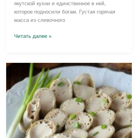
якутской кухни и единственное в ней,
которое подносили богам. Густая горячая
масса из сливочного
Саламат
Читать далее »
—
якутское
блюдо:
рецепт,
история
и
где
попробовать