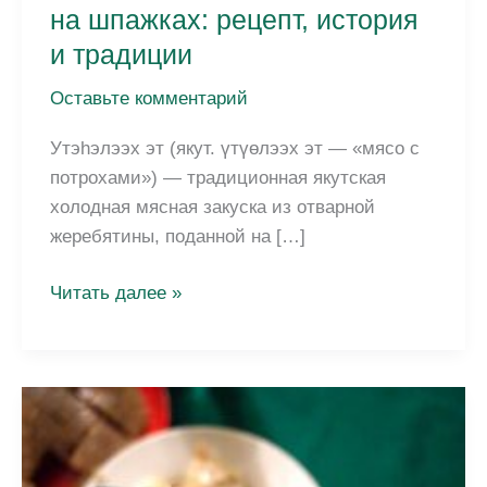
на шпажках: рецепт, история
и традиции
Оставьте комментарий
Утэhэлээх эт (якут. үтүөлээх эт — «мясо с
потрохами») — традиционная якутская
холодная мясная закуска из отварной
жеребятины, поданной на […]
Утэhэлээх
Читать далее »
эт
—
якутское
мясо
на
шпажках: