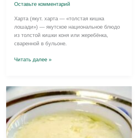
Оставьте комментарий
Харта (якут. харта — «толстая кишка
лошади») — якутское национальное блюдо
из толстой кишки коня или жеребёнка,
сваренной в бульоне.
Харта
Читать далее »
—
якутский
деликатес
из
кишки
жеребёнка:
рецепт,
история
и