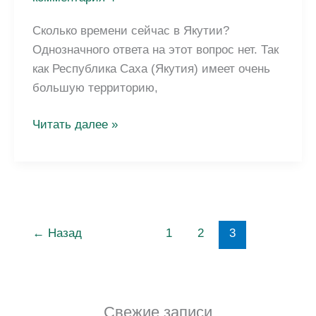
Сколько времени сейчас в Якутии?
Однозначного ответа на этот вопрос нет. Так
как Республика Саха (Якутия) имеет очень
большую территорию,
Сколько
Читать далее »
времени
сейчас
в
Якутии:
точное
←
Назад
1
2
3
время
в
Якутске
Свежие записи