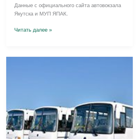
Данные с официального сайта автовокзала
Якутска и МУП ЯПАК.
Расписание
Читать далее »
автобусов
Якутск
2026:
пригородные
и
междугородные
маршруты