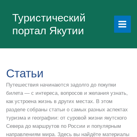
Перейти
к
Туристический
содержимому
портал Якутии
Статьи
Путешествия начинаются задолго до покупки
билета — с интереса, вопросов и желания узнать,
как устроена жизнь в других местах. В этом
разделе собраны статьи о самых разных аспектах
туризма и географии: от суровой жизни якутского
Севера до маршрутов по России и популярным
направлениям мира. Здесь вы найдёте материалы