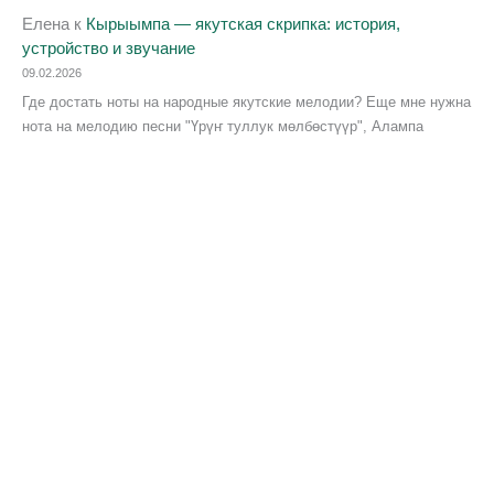
Елена
к
Кырыымпа — якутская скрипка: история,
устройство и звучание
09.02.2026
Где достать ноты на народные якутские мелодии? Еще мне нужна
нота на мелодию песни "Үрүҥ туллук мөлбөстүүр", Алампа