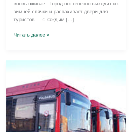
вновь оживает. Город постепенно выходит из
зимней спячки и распахивает двери для
туристов — с каждым […]
Туристический
Читать далее »
сезон
в
Петербурге
открыт:
встречаем
развод
мостов