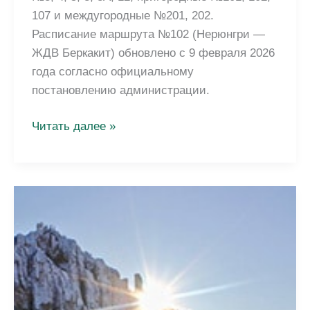
107 и междугородные №201, 202.
Расписание маршрута №102 (Нерюнгри —
ЖДВ Беркакит) обновлено с 9 февраля 2026
года согласно официальному
постановлению администрации.
Расписание
Читать далее »
автобусов
Нерюнгри
2026:
Чульман,
Беркакит,
Серебряный
Бор